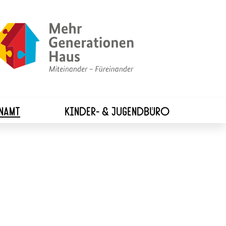
Logo:
Mehrgenerationenh
-
zur
Startseite
NAMT
KINDER- & JUGENDBÜRO