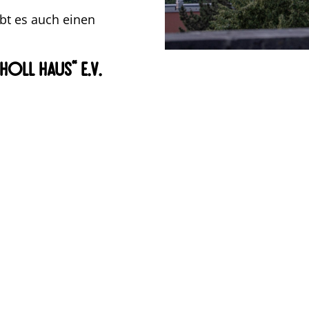
bt es auch einen
oll Haus“ e.V.