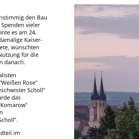
instimmig den Bau
 Spenden vieler
nte es am 24.
damalige Kaiser-
ete, wünschten
Nutzung für die
n danach.
alisten
“Weißen Rose”
chwister Scholl“
urde das
r Komarow“
n
choll”.
dteil im