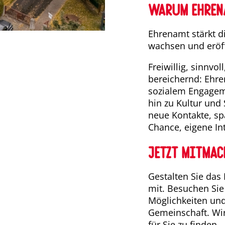
Warum Ehren
Ehrenamt stärkt d
wachsen und eröff
Freiwillig, sinnvo
bereichernd: Ehre
sozialem Engagem
hin zu Kultur und 
neue Kontakte, s
Chance, eigene Int
Jetzt mitmac
Gestalten Sie das
mit. Besuchen Sie
Möglichkeiten und
Gemeinschaft. Wir
für Sie zu finden.